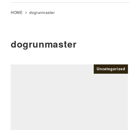
メ
HOME
dogrunmaster
イ
ン
コ
ン
dogrunmaster
テ
ン
ツ
Uncategorized
へ
移
動